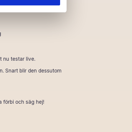
t Pay
g
t nu testar live.
. Snart blir den dessutom
 förbi och säg hej!