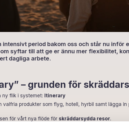
n intensivt period bakom oss och står nu inför 
m syftar till att ge er ännu mer flexibilitet, kon
ert dagliga arbete.‍
erary” – grunden för skräddar
 ny flik i systemet:
Itinerary
n valfria produkter som flyg, hotell, hyrbil samt lägga in
en för vårt nya flöde för
skräddarsydda resor
.