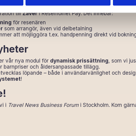
slösning: Zaver + Resemolne
ation till
Zaver
i Resemolnet Pay. Det innebär:
lning
för resenären
er
som arrangör, även vid delbetalning
er att möjliggöra t.ex. handpenning direkt vid boknin
heter
ber vår nya modul för
dynamisk prissättning
, som vi jus
ör barnpriser och åldersanpassade tillägg.
tvecklas löpande – både i användarvänlighet och design
systemet
!
e!
vi i
Travel News Business Forum
i Stockholm. Kom gärna