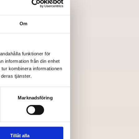
Om
beställaren inte deltar i
andahålla funktioner för
n information från din enhet
 tur kombinera informationen
från “itinerary” samt
deras tjänster.
Marknadsföring
gt och redo att börja
Tillåt alla