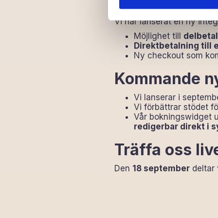
Ny betalning
Vi har lanserat en ny integr
Möjlighet till
delbeta
Direktbetalning till 
Ny checkout som komm
Kommande ny
Vi lanserar i septem
Vi förbättrar stödet f
Vår bokningswidget u
redigerbar direkt i 
Träffa oss liv
Den
18 september
deltar 