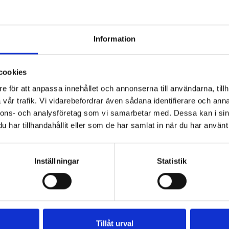
lik “Tour Basics”
Information
ed två nya funktioner:
nns nu ett val om resan är med eller utan tur
plas nu i första steget för att möjliggöra bokningar där 
cookies
e för att anpassa innehållet och annonserna till användarna, tillh
“Billing”
vår trafik. Vi vidarebefordrar även sådana identifierare och anna
nnons- och analysföretag som vi samarbetar med. Dessa kan i sin
tt ersättas med “Billing” för att hantera det nya flödet 
har tillhandahållit eller som de har samlat in när du har använt 
 företag och organisationer där faktura krävs.
Inställningar
Statistik
 finansiella transaktioner både för tur och individuellt.
kturor
het att koppla betalning till faktura
l gemensamma genomgångar när allting är testat ordentli
Tillåt urval