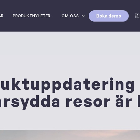
Boka demo
AR
PRODUKTNYHETER
OM OSS
🇸
uktuppdatering 
rsydda resor är 