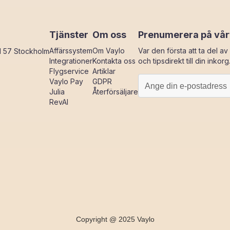
Tjänster
Om oss
Prenumerera på vår
Affärssystem
Om Vaylo
Var den första att ta del a
11 57 Stockholm
Integrationer
Kontakta oss
och tipsdirekt till din inkorg
Flygservice
Artiklar
Vaylo Pay
GDPR
Julia
Återförsäljare
RevAI
Copyright @ 2025 Vaylo