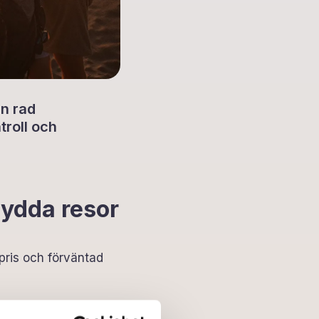
en rad
troll och
sydda resor
 pris och förväntad