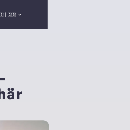
🇪 | 🇬🇧
-
här