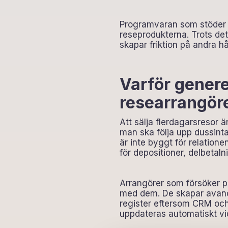
Programvaran som stöder 
reseprodukterna. Trots d
skapar friktion på andra hål
Varför genere
researrangör
Att sälja flerdagarsresor ä
man ska följa upp dussinta
är inte byggt för relation
för depositioner, delbetal
Arrangörer som försöker p
med dem. De skapar avancer
register eftersom CRM och
uppdateras automatiskt vi