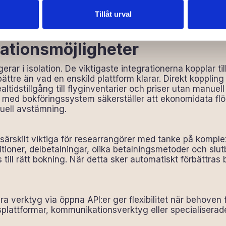
e deadlines för depositioner och dokumentinlämning.
stnar arrangörerna i kundärenden istället för att fokuser
Tillåt urval
rationsmöjligheter
rar i isolation. De viktigaste integrationerna kopplar t
ättre än vad en enskild plattform klarar. Direkt koppling
tidstillgång till flyginventarier och priser utan manuel
n med bokföringssystem säkerställer att ekonomidata fl
uell avstämning.
 särskilt viktiga för researrangörer med tanke på komple
tioner, delbetalningar, olika betalningsmetoder och slu
till rätt bokning. När detta sker automatiskt förbättras 
ra verktyg via öppna API:er ger flexibilitet när behoven
plattformar, kommunikationsverktyg eller specialiserade