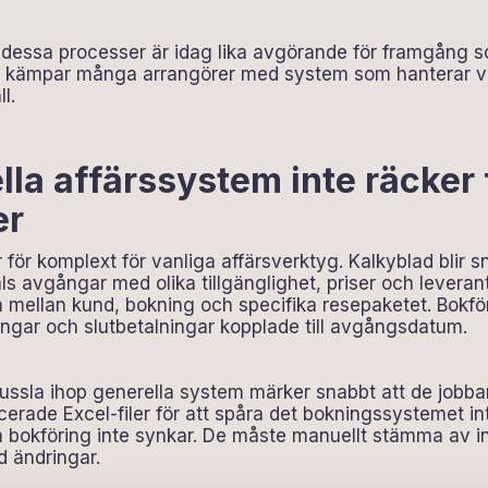
dessa processer är idag lika avgörande för framgång s
et kämpar många arrangörer med system som hanterar v
l.
lla affärssystem inte räcker 
er
r för komplext för vanliga affärsverktyg. Kalkyblad blir
ls avgångar med olika tillgänglighet, priser och leveran
en mellan kund, bokning och specifika resepaketet. Bok
ningar och slutbetalningar kopplade till avgångsdatum.
ussla ihop generella system märker snabbt att de jobb
ade Excel-filer för att spåra det bokningssystemet inte 
 bokföring inte synkar. De måste manuellt stämma av in
d ändringar.