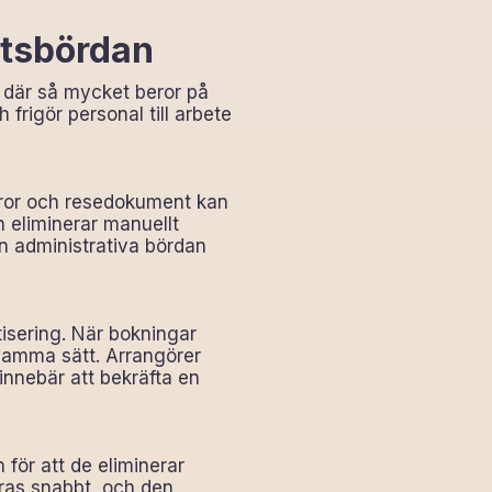
etsbördan
n där så mycket beror på
rigör personal till arbete
turor och resedokument kan
 eliminerar manuellt
n administrativa bördan
tisering. När bokningar
 samma sätt. Arrangörer
innebär att bekräfta en
 för att de eliminerar
eras snabbt, och den