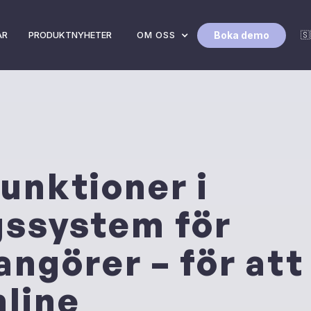
Boka demo
AR
PRODUKTNYHETER
OM OSS
🇸
unktioner i
ssystem för
ngörer – för att 
nline