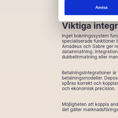
kommunikation om kommand
kräver manuell hantering fa
Avvisa
Viktiga integ
Inget bokningssystem funge
specialiserade funktioner b
Amadeus och Sabre ger real
datainmatning. Integratio
dubbelinmatning eller man
Betalningsintegrationer är
betalningsmodeller. Deposi
spåras korrekt och kopplas 
och ekonomisk precision.
Möjligheten att koppla and
det gäller marknadsförings