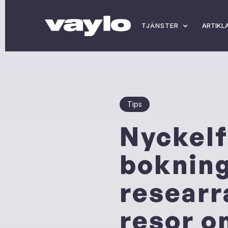
TJÄNSTER
ARTIKL
Tips
Nyckelf
bokning
researra
resor o