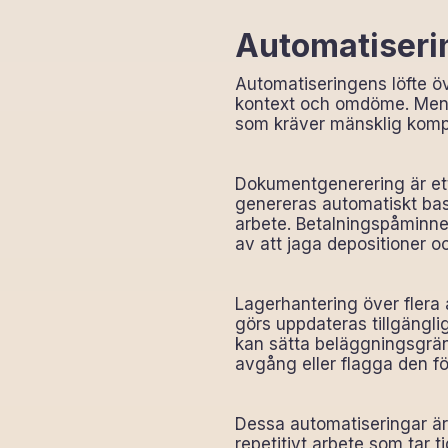
Automatiseri
Automatiseringens löfte öv
kontext och omdöme. Men vi
som kräver mänsklig komp
Dokumentgenerering är ett
genereras automatiskt bas
arbete. Betalningspåminne
av att jaga depositioner oc
Lagerhantering över flera 
görs uppdateras tillgängl
kan sätta beläggningsgrän
avgång eller flagga den för
Dessa automatiseringar är 
repetitivt arbete som tar 