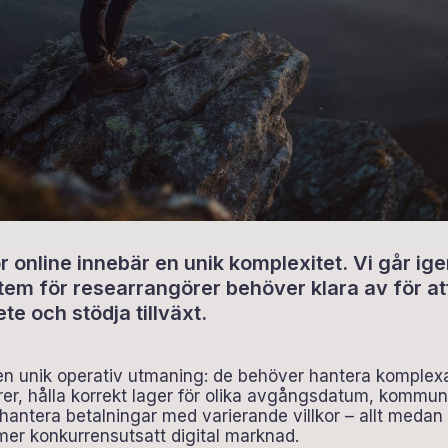
or online innebär en unik komplexitet. Vi går ig
em för researrangörer behöver klara av för at
te och stödja tillväxt.
 en unik operativ utmaning: de behöver hantera komplex
rer, hålla korrekt lager för olika avgångsdatum, kommu
antera betalningar med varierande villkor – allt medan d
mer konkurrensutsatt digital marknad.