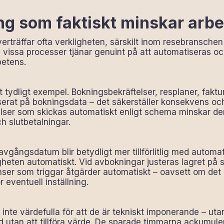
ng som faktiskt minskar arb
erträffar ofta verkligheten, särskilt inom resebransche
ssa processer tjänar genuint på att automatiseras och f
etens.
 tydligt exempel. Bokningsbekräftelser, resplaner, fak
erat på bokningsdata – det säkerställer konsekvens och
lser som skickas automatiskt enligt schema minskar de
h slutbetalningar.
avgångsdatum blir betydligt mer tillförlitlig med automa
igheten automatiskt. Vid avbokningar justeras lagret på
ser som triggar åtgärder automatiskt – oavsett om det 
 eventuell inställning.
inte värdefulla för att de är tekniskt imponerande – utan
tid utan att tillföra värde. De sparade timmarna ackumul