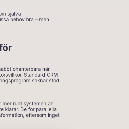
om själva
issa behov bra – men
för
 snabbt ohanterbara när
törsvillkor. Standard-CRM
föringsprogram saknar stöd
ar mer runt systemen än
klarar. De för parallella
formation, eftersom inget