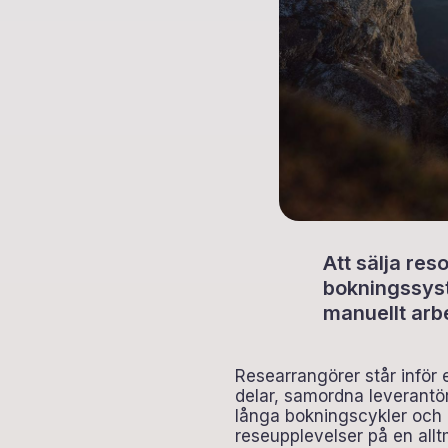
Att sälja res
bokningssyst
manuellt arbe
Researrangörer står inför
delar, samordna leverantö
långa bokningscykler och h
reseupplevelser på en allt