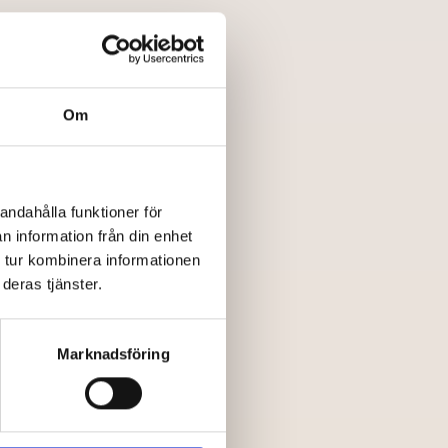
nerar. Personal lägger
en, och risken för fel
Om
online
rågan till leverans och
an om alla kringliggande
andahålla funktioner för
n information från din enhet
 tur kombinera informationen
deras tjänster.
laner med flera
a lager över olika datum
tnivå blir allt nedströms
Marknadsföring
resplan, betalningsschema
örväntar sig