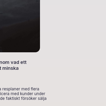
enom vad ett
t minska
a resplaner med flera
nicera med kunder under
e faktiskt försöker sälja