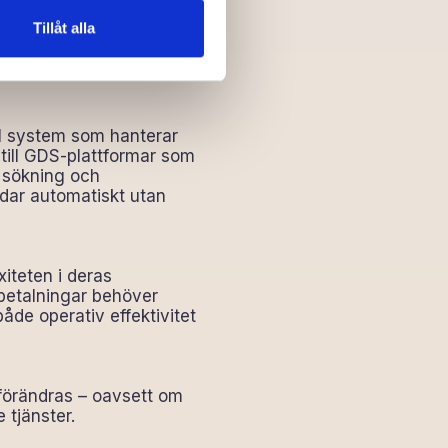
 När dessa kontaktytor
a på försäljning och drift.
Tillåt alla
ill system som hanterar
 till GDS-plattformar som
l sökning och
ödar automatiskt utan
xiteten i deras
tbetalningar behöver
både operativ effektivitet
 förändras – oavsett om
 tjänster.