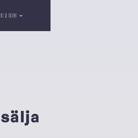
🇪 | 🇬🇧
sälja