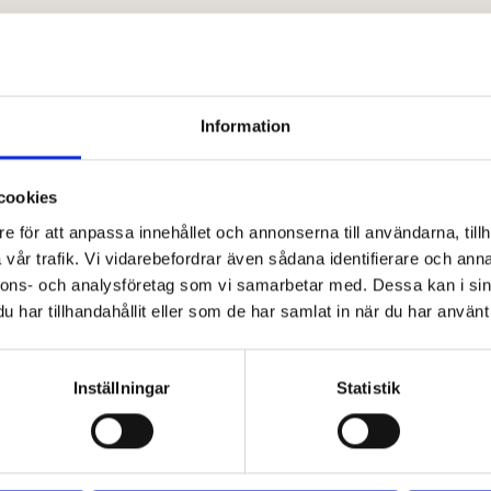
nfrastruktur som skapar lika mycket arbete som den elimi
id på att hantera system snarare än att driva verksamhet
formationsöverföring.
Information
kt krävs för att sälja resor 
cookies
em resor
behöver täcka hela livscykeln – från första förf
et handlar inte bara om själva bokningstransaktionen, ut
e för att anpassa innehållet och annonserna till användarna, tillh
perativa effektiviteten.
vår trafik. Vi vidarebefordrar även sådana identifierare och anna
nnons- och analysföretag som vi samarbetar med. Dessa kan i sin
har tillhandahållit eller som de har samlat in när du har använt 
den. Researrangörer behöver kunna skapa komplexa resp
 som varierar per avgångsdatum och beläggning, hanter
 respektive är tillval. När detta inte fungerar på produk
Inställningar
Statistik
resan efter bokning. Resenärer behöver tillgång till sin 
unna lägga till aktiviteter eller ändra sin bokning. De f