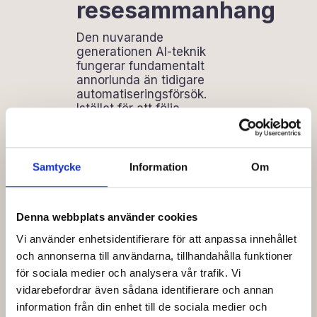
resesammanhang
Den nuvarande
generationen AI-teknik
fungerar fundamentalt
annorlunda än tidigare
automatiseringsförsök.
Istället för att följa
beslutsträd eller matcha
nyckelord mot
förutbestämda svar kan en
ai-reseagent
förstå
Samtycke
Information
Om
intentionen bakom frågor,
upprätthålla sammanhang
genom hela ett samtal och
Denna webbplats använder cookies
komma åt
realtidsinformation från
Vi använder enhetsidentifierare för att anpassa innehållet
bokningssystem för att ge
och annonserna till användarna, tillhandahålla funktioner
korrekta och specifika svar.
för sociala medier och analysera vår trafik. Vi
vidarebefordrar även sådana identifierare och annan
När någon frågar om
information från din enhet till de sociala medier och