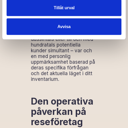
förfrågningar simultant utan
Tillåt urval
kvalitetsförsämring. Medan
en mänsklig agent kan
hantera kanske två eller tre
Avvisa
samtal samtidigt kan en AI-
agent engagera sig med
dussintals eller till och med
hundratals potentiella
kunder simultant – var och
en med personlig
uppmärksamhet baserad på
deras specifika förfrågan
och det aktuella läget i ditt
inventarium.
Den operativa
påverkan på
reseföretag